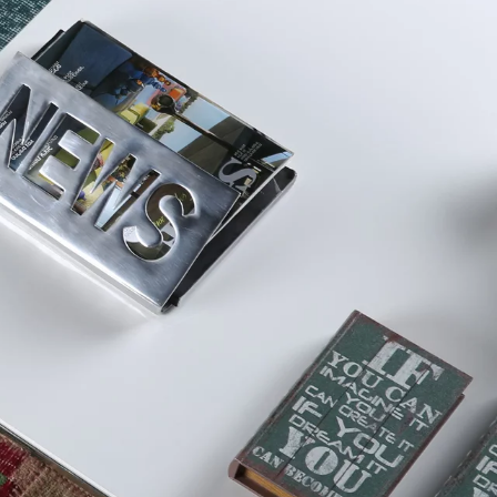
6495996
או
שהכי
טוב,
שלח
לנו
אימייל!
studio@meshek8.co.il
בוא
עקוב
אחרינו