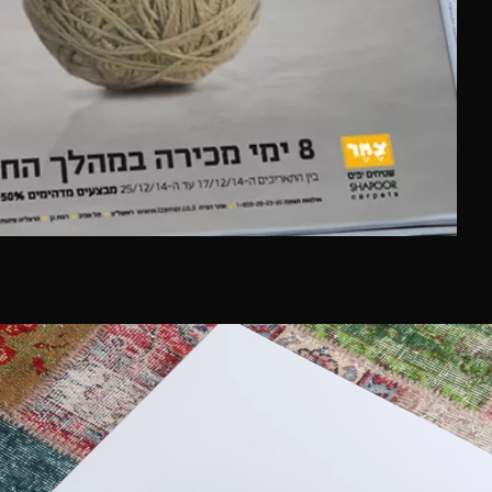
נפלא,
ענת
ונגה
בסטודיו
09
8788820
בנייד
054
8092021
|
054