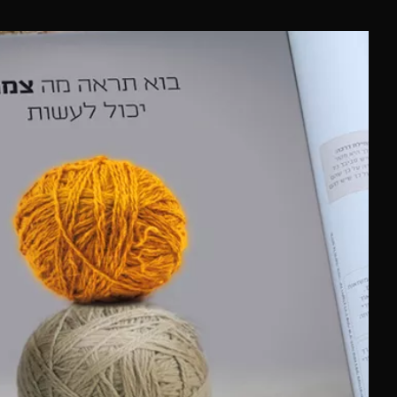
תגיב,
תציע,
תשאל
שאלה,
בוא
לבקר
אותנו
במשק
נתראה
בקרוב,
שיהיה
המשך
יום