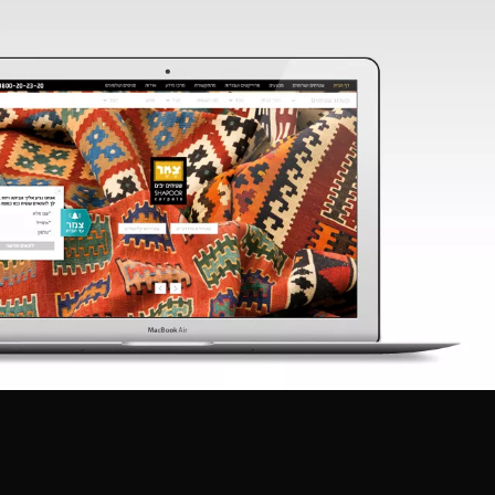
מיתוג
דיגיטל
צילום
תהיה
בקשר!