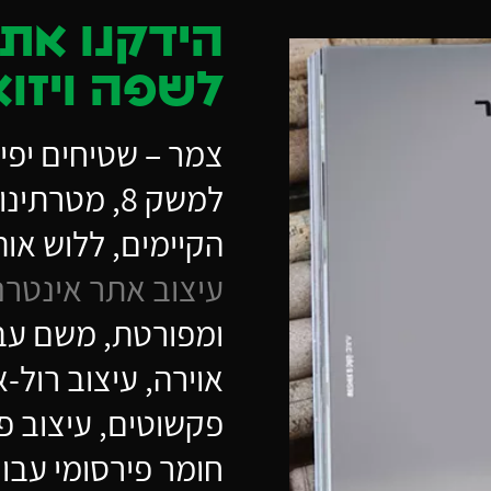
הידקנו את 
לשפה ויזוא
צמר – שטיחים יפים
למשק 8, מט
הקיימים, ללוש או
עיצוב אתר אינטרנ
ומפורטת, משם עב
אוירה, עיצוב רול-א
פקשוטים, עיצוב פ
חומר פירסומי עבור