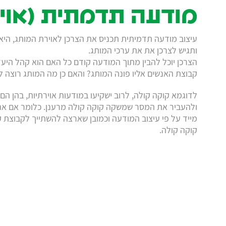
6495996
מודעה תדמתית (אוי
עיצוב מודעה תדמיתית תכניס את הצרכן לאוירת המותג, היא 
או
ותגיש לצרכן את את ערכי המותג.
שהכי
הצרכן יוכל להבין מתוך המודעה קודם כל האם הוא קהל היעד
קבוצת האנשים אליו פונה המותג? והאם כן מה המותג רוצה לה
טוב,
לדוגמא קוקה קולה, לרוב ישקיעו במודעות אוירתיות, בהן הם
שלח
ולהעביר את המסר שמשקה קוקה קולה מרענן. כלומר אם אני
לנו
מייד על פי עיצוב המודעה וכמובן שארצה להשתייך לקבוצת 
קוקה קולה.
אימייל!
studio@meshek8.co.il
בוא
עקוב
אחרינו