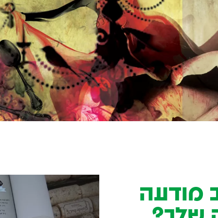
 מודעה
 שלך?