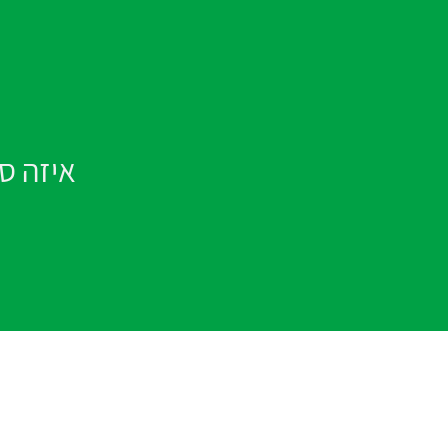
נפלא,
ענת
ונגה
איזה ס
בסטודיו
09
8788820
בנייד
054
8092021
|
054