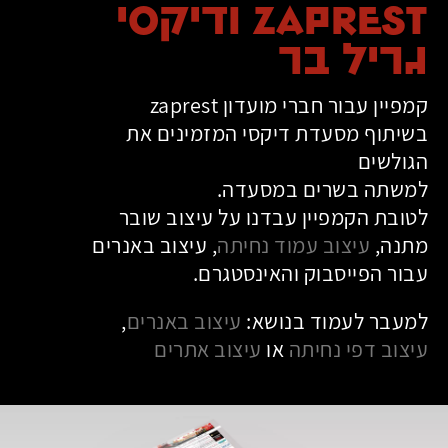
zaprest ודיקסי
לבקר
אותנו
גריל בר
במשק
קמפיין עבור חברי מועדון zaprest
נתראה
בשיתוף מסעדת דיקסי המזמינים את
בקרוב,
הגולשים
שיהיה
למשתה בשרים במסעדה.
המשך
לטובת הקמפיין עבדנו על עיצוב שובר
יום
מתנה,
עיצוב עמוד נחיתה
, עיצוב באנרים
נפלא,
עבור הפייסבוק והאינסטגרם.
ענת
ונגה
למעבר לעמוד בנושא:
עיצוב באנרים
,
עיצוב דפי נחיתה
או
עיצוב אתרים
בסטודיו
09
8788820