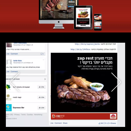
מיתוג
דיגיטל
צילום
תהיה
בקשר!
תגיב,
תציע,
תשאל
שאלה,
בוא