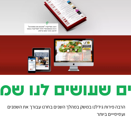
בנייד
054
8092021
|
054
6495996
או
שהכי
טוב,
שעושים לנו שמח
שלח
לנו
אימייל!
הרבה פירות גידלנו במשק במהלך השנים בחרנו עבורך את השמנים
studio@meshek8.co.il
ועסיסייים ביותר
בוא