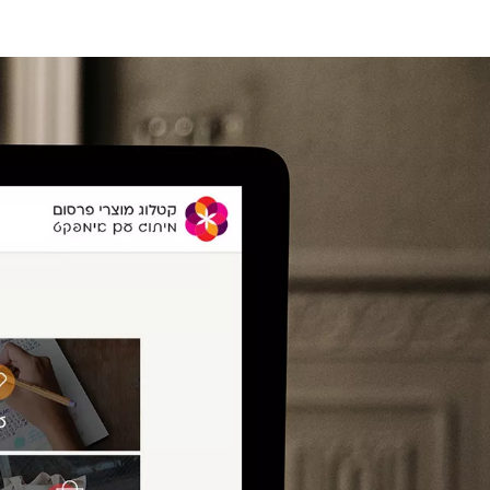
6495996
או
שהכי
טוב,
שלח
לנו
אימייל!
studio@meshek8.co.il
בוא
עקוב
אחרינו