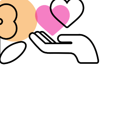
נפלא,
ענת
ונגה
בסטודיו
09
8788820
בנייד
054
8092021
|
054