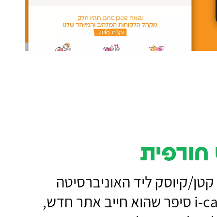
חורפית
קטן/קיוסק ליד האוניברסיטה
ת״א, אלדד i-catalog סיפר שהוא חייב אתר חדש,