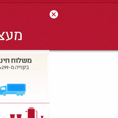
נפלא,
ענת
ונגה
בסטודיו
09
8788820
בנייד
054
8092021
|
054