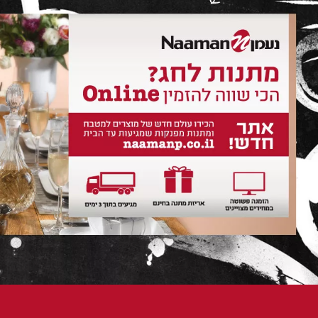
מיתוג
דיגיטל
צילום
תהיה
בקשר!