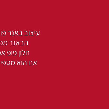
תגיב,
תציע,
תשאל
שאלה,
עיצוב באנר פופ אפ (pop up) – חלון הקופץ מעל
בוא
הבאנר מפנ
לבקר
חלון פופ א
אותנו
אם הוא מספיק
במשק
נתראה
בקרוב,
שיהיה
המשך
יום