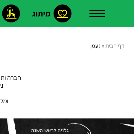
מיתוג
עלינו
דף הבית
»
נעמן
צור
חברה ותי
נעמן
קשר
ומקב
פרויקטים
נבחרים