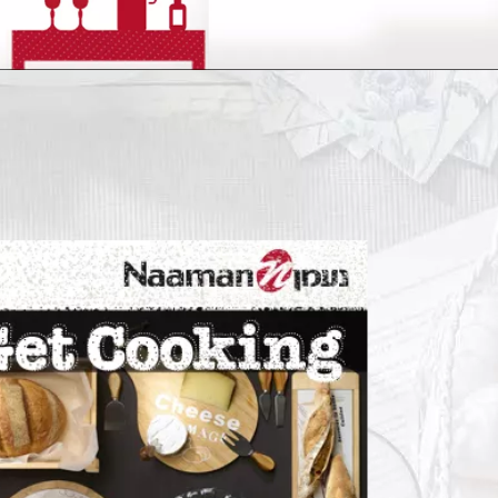
6495996
או
שהכי
טוב,
שלח
לנו
אימייל!
studio@meshek8.co.il
בוא
עקוב
אחרינו