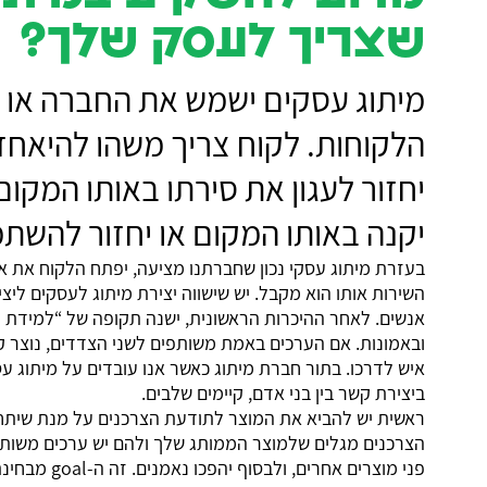
שצריך לעסק שלך?
מיתוג
מיתוג עסקים ישמש את החברה או ה
הלקוחות. לקוח צריך משהו להיאחז 
דיגיטל
יחזור לעגון את סירתו באותו המקום
צילום
יקנה באותו המקום או יחזור להשת
בעזרת מיתוג עסקי נכון שחברתנו מציעה, יפתח הלקוח את או
השירות אותו הוא מקבל. יש שישווה יצירת מיתוג לעסקים ליצ
אנשים. לאחר ההיכרות הראשונית, ישנה תקופה של “למידת ה
ובאמונות. אם הערכים באמת משותפים לשני הצדדים, נוצר ק
איש לדרכו. בתור חברת מיתוג כאשר אנו עובדים על מיתוג ע
תהיה
ביצירת קשר בין בני אדם, קיימים שלבים.
ראשית יש להביא את המוצר לתודעת הצרכנים על מנת שיתחי
בקשר!
הצרכנים מגלים שלמוצר הממותג שלך ולהם יש ערכים משותפ
פני מוצרים אחרים, ולבסוף יהפכו נאמנים. זה ה-goal מבחינתנו במיתוג עסקים שלך.