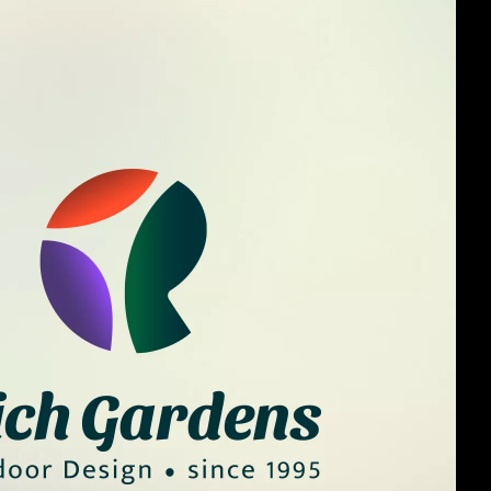
6495996
או
שהכי
טוב,
שלח
לנו
אימייל!
studio@meshek8.co.il
בוא
עקוב
אחרינו