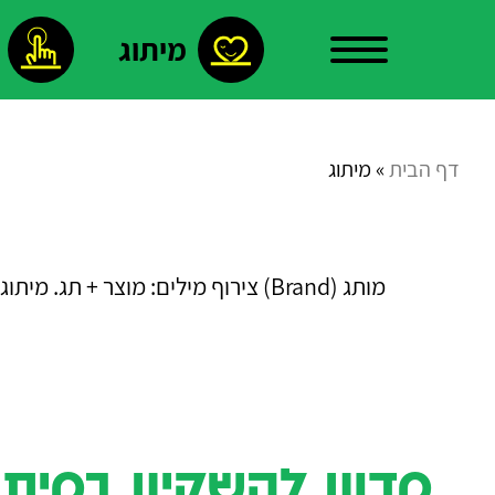
מיתוג
עלינו
דף הבית
»
מיתוג
צור
מותג (Brand) צירוף מילים: מוצר + תג. מיתוג הינו אוסף הסיבות רציונאליות ופסיכולוגיות, המסבירות מדוע לשלם יותר או פחות עבור מוצר דומה/זהה.
קשר
פרויקטים
מדוע להשקיע במיתו
נבחרים