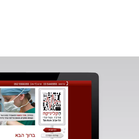
תגיב,
תציע,
תשאל
שאלה,
בוא
לבקר
אותנו
במשק
נתראה
בקרוב,
שיהיה
המשך
יום