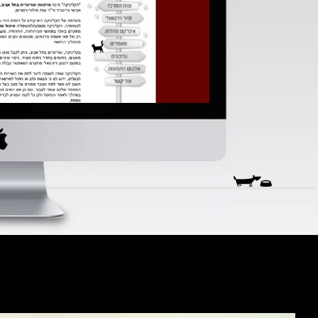
נפלא,
ענת
ונגה
בסטודיו
09
8788820
בנייד
054
8092021
|
054