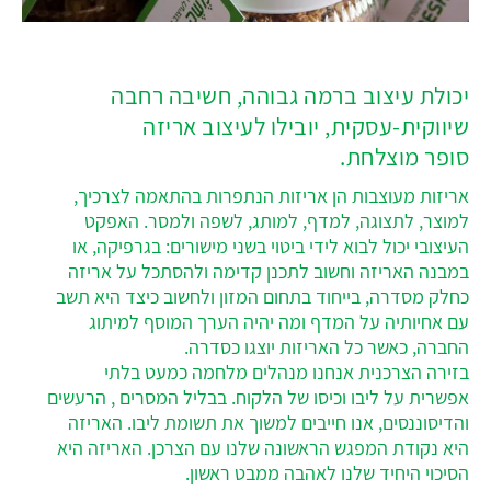
‎יכולת עיצוב ברמה גבוהה, חשיבה רחבה
שיווקית-עסקית, ‎יובילו לעיצוב אריזה
סופר מוצלחת.
‎אריזות מעוצבות הן אריזות הנתפרות בהתאמה לצרכיך,
למוצר, לתצוגה, למדף, למותג, לשפה ולמסר. האפקט
העיצובי יכול לבוא לידי ביטוי בשני מישורים: בגרפיקה, או
במבנה האריזה וחשוב לתכנן קדימה ולהסתכל על אריזה
כחלק מסדרה, בייחוד בתחום המזון ולחשוב כיצד היא תשב
עם אחיותיה על המדף ומה יהיה הערך המוסף למיתוג
החברה, כאשר כל האריזות יוצגו כסדרה.
‎בזירה הצרכנית אנחנו מנהלים מלחמה כמעט בלתי
אפשרית על ליבו וכיסו של הלקוח. בבליל המסרים , הרעשים
והדיסוננסים, אנו חייבים למשוך את תשומת ליבו. האריזה
היא נקודת המפגש הראשונה שלנו עם הצרכן. האריזה היא
הסיכוי היחיד שלנו לאהבה ממבט ראשון.