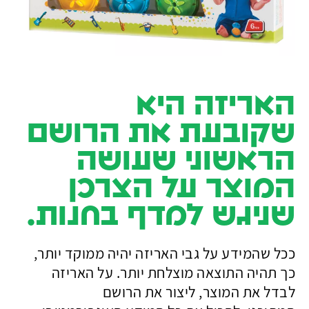
לבקר
אותנו
במשק
נתראה
בקרוב,
האריזה היא
שיהיה
שקובעת את הרושם
המשך
יום
הראשוני שעושה
נפלא,
המוצר על הצרכן
ענת
שניגש למדף בחנות.
ונגה
בסטודיו
ככל שהמידע על גבי האריזה יהיה ממוקד יותר,
09
כך תהיה התוצאה מוצלחת יותר. על האריזה
8788820
לבדל את המוצר, ליצור את הרושם