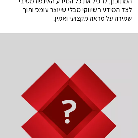
המתוכנן, להכיל את כל המידע האינפורמטיבי
בנייד
לצד המידע השיווקי מבלי שייוצר עומס ותוך
054
שמירה על מראה מקצועי ואמין.
8092021
|
054
6495996
או
שהכי
טוב,
שלח
לנו
אימייל!
studio@meshek8.co.il
בוא