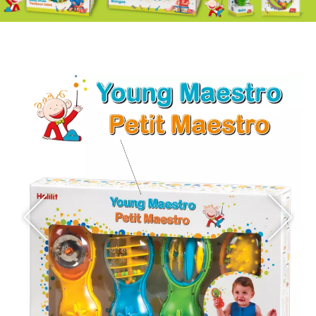
מיתוג
דיגיטל
צילום
תהיה
בקשר!
תגיב,
תציע,
תשאל
שאלה,
בוא